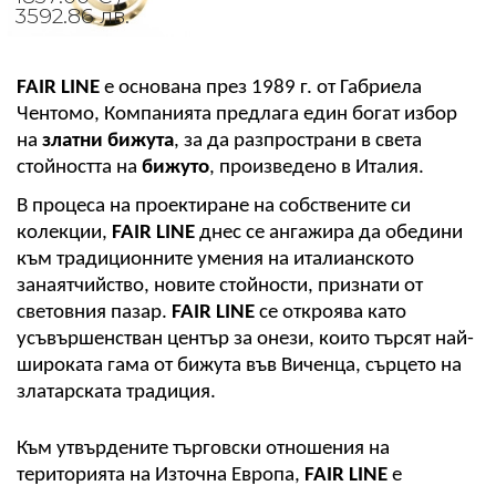
3592.86 лв.
FAIR LIN
E
 е основана през 1989 г. от Габриела 
Чентомо, Компанията предлага един богат избор 
на 
златни бижута
, за да разпространи в света 
стойността на 
бижуто
, произведено в Италия.
В процеса на проектиране на собствените си 
колекции, 
FAIR LINE
 днес се ангажира да обедини 
към традиционните умения на италианското 
занаятчийство, новите стойности, признати от 
световния пазар. 
FAIR LINE
 се откроява като 
усъвършенстван център за онези, които търсят най-
широката гама от бижута във Виченца, сърцето на 
златарската традиция.
Към утвърдените търговски отношения на 
територията на Източна Европа, 
FAIR LINE
 е 