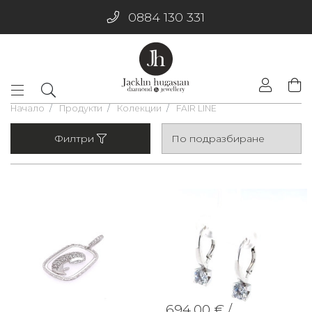
0884 130 331
Начало
Продукти
Колекции
FAIR LINE
Филтри
694.00 € /