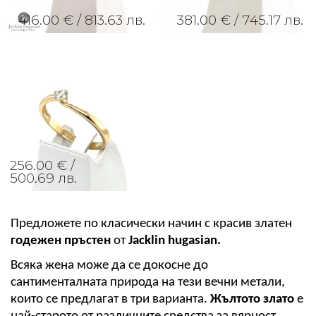
416.00 € /
813.63 лв.
381.00 € /
745.17 лв.
256.00 € /
500.69 лв.
Предложете по класически начин с красив златен 
годежен пръстен
 от 
Jacklin hugasian.
Всяка жена може да се докосне до 
сантименталната природа на тези вечни метали, 
които се предлагат в три варианта. 
Жълтото злато
 е 