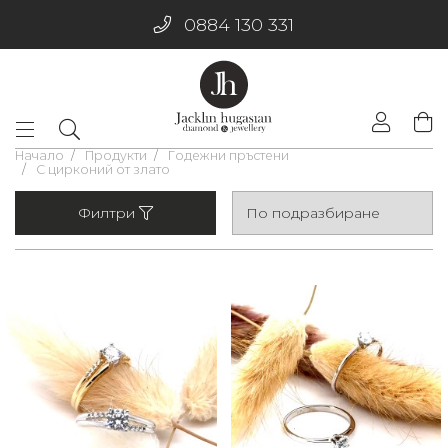
0884 130 331
Начало
Продукти
Годежни пръстени
С цирконий от злато
Филтри