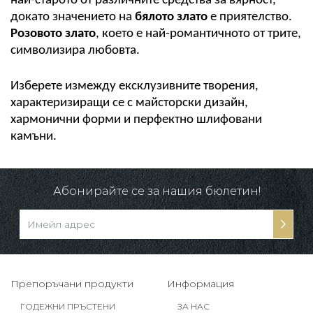
най-старото от различните средства за вярност, 
докато значението на 
бялото злато
 е приятелство. 
Розовото злато
, което е най-романтичното от трите, 
символизира любовта.
Изберете измежду ексклузивните творения, 
характеризиращи се с майсторски дизайн, 
хармонични форми и перфектно шлифовани 
камъни.
Абонирайте се за нашия бюлетин!
Препоръчани продукти
Информация
ГОДЕЖНИ ПРЪСТЕНИ
ЗА НАС