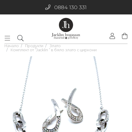
0884 130 331
Начало
Продукти
Злато
Комплект от “Jacklin ” в бяло злато с циркони