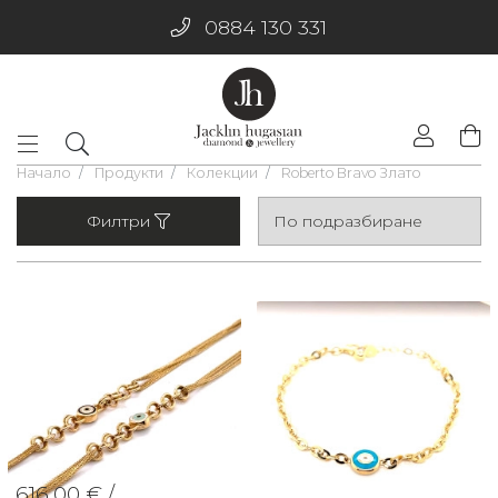
0884 130 331
Начало
Продукти
Колекции
Roberto Bravo Злато
Филтри
616.00 € /