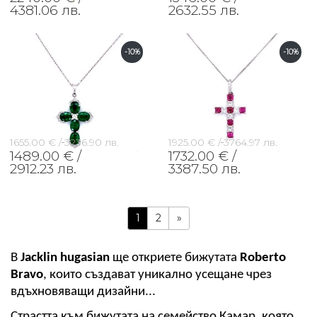
4381.06 лв.
2632.55 лв.
-10%
-10%
1655.00 € /
3236.90 лв.
1925.00 € /
3764.97 лв.
1489.00 € /
1732.00 € /
2912.23 лв.
3387.50 лв.
1
2
»
В 
Jacklin hugasian
 ще откриете бижутата 
Roberto 
Bravo
, които създават уникално усещане чрез 
вдъхновяващи дизайни...
Страстта към бижутата на семейство Камар, която 