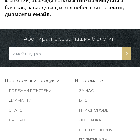
колекции, въвежда ентусиастите на 
бижутата
 в 
бляскав, завладяващ и вълшебен свят на
 злато, 
диамант и емайл.
Абонирайте се за нашия бюлетин!
Препоръчани продукти
Информация
ГОДЕЖНИ ПРЪСТЕНИ
ЗА НАС
ДИАМАНТИ
БЛОГ
ЗЛАТО
ПРИ СПОРОВЕ
СРЕБРО
ДОСТАВКА
ОБЩИ УСЛОВИЯ
ПОЛИТИКА ЗА