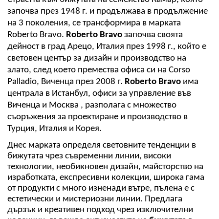
започва през 1948 г. и продължава в продължение 
на 3 поколения, се трансформира в марката 
Roberto Bravo.
 Roberto Bravo
 започва своята 
дейност в град Арецо, Италия през 1998 г., който е 
световен център за дизайн и производство на 
злато, след което премества офиса си на Corso 
Palladio, Виченца през 2008 г. 
Roberto Bravo
 има 
централа в Истанбул, офиси за управление във 
Виченца и Москва , разполага с множество 
съоръжения за проектиране и производство в 
Турция, Италия и Корея.
Днес марката определя световните тенденции в 
бижутата чрез съвременни линии, високи 
технологии, необикновен дизайн, майсторство на 
изработката, експресивни колекции, широка гама 
от продукти с много изненади вътре, пълена е с 
естетически и мистериозни линии. Предлага 
дързък и креативен подход чрез изключителни 