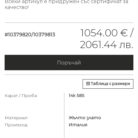
Всеки артикул е придружен със сертификат за
качество!
1054.00 € /
#10379820/10379813
2061.44 лв.
Поръчай
Таблица с размери
Карат / Проба
14к 585
Материал
Жълто злато
Произход
Италия