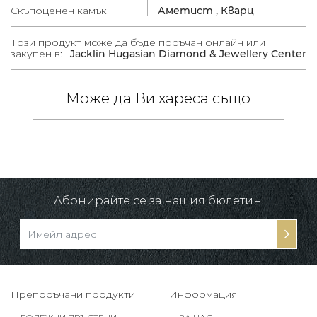
Скъпоценен камък
Аметист ,
Кварц
Този продукт може да бъде поръчан онлайн или
закупен в:
Jacklin Hugasian Diamond & Jewellery Center
Може да Ви хареса също
 /
в.
Абонирайте се за нашия бюлетин!
Препоръчани продукти
Информация