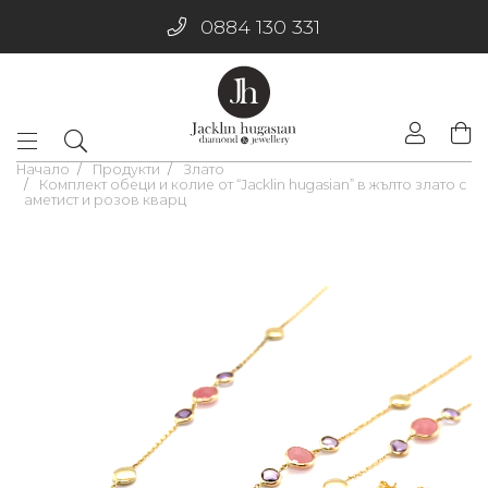
0884 130 331
Начало
Продукти
Злато
Комплект обеци и колие от “Jacklin hugasian” в жълто злато с
аметист и розов кварц