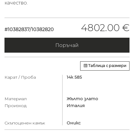
качество.
4802.00 €
#10382837/10382820
Поръчай
Таблица с размери
Карат / Проба
14к 585
Материал
Жълто злато
Произход
Италия
Скъпоценен камък
Оникс