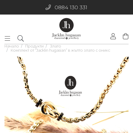
0884 130 331
Начало
Продукти
Злато
Комплект от “Jacklin hugasian” в жълто злато с оникс