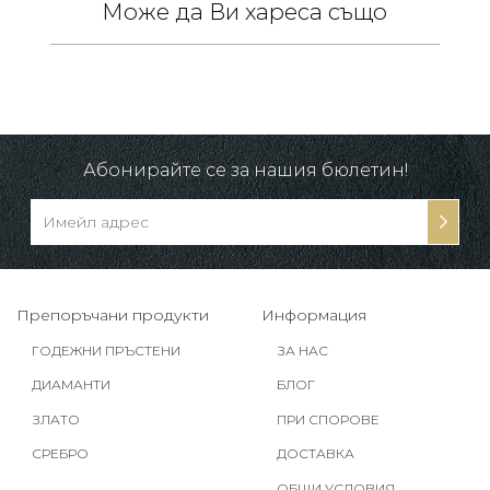
Може да Ви хареса също
 /
в.
Абонирайте се за нашия бюлетин!
Препоръчани продукти
Информация
ГОДЕЖНИ ПРЪСТЕНИ
ЗА НАС
ДИАМАНТИ
БЛОГ
ЗЛАТО
ПРИ СПОРОВЕ
СРЕБРО
ДОСТАВКА
ОБЩИ УСЛОВИЯ