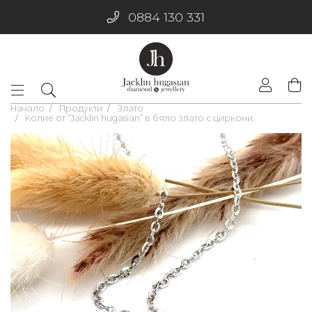
0884 130 331
Начало
Продукти
Злато
Колие от “Jacklin hugasian” в бяло злато с циркони.