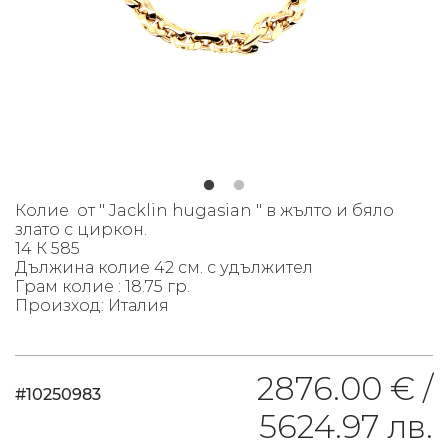
К
олие от " Jacklin hugasian " в жълто и бяло
злато с циркон.
14 К 585
Дължина колие 42 см. с удължител
Грам колие : 18.75 гр.
Произход: Италия
2876.00 € /
#10250983
5624.97 лв.