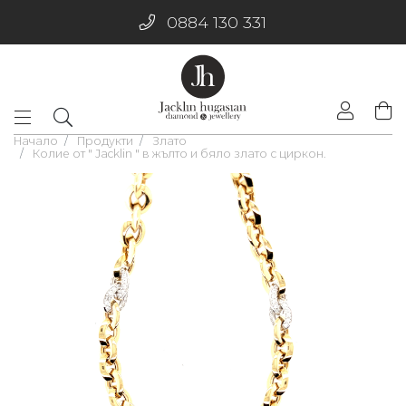
0884 130 331
Начало
Продукти
Злато
Колие от " Jacklin " в жълто и бяло злато с циркон.