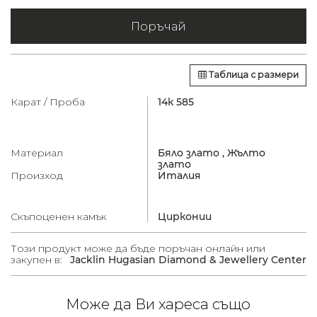
Поръчай
Таблица с размери
Карат / Проба
14к 585
Материал
Бяло злато ,
Жълто
злато
Произход
Италия
Скъпоценен камък
Цирконии
Този продукт може да бъде поръчан онлайн или
закупен в:
Jacklin Hugasian Diamond & Jewellery Center
Може да Ви хареса също
 /