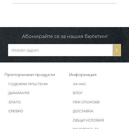
в.
Абонирайте се за нашия бюлетин!
Препоръчани продукти
Информация
ГОДЕЖНИ ПРЪСТЕНИ
ЗА НАС
ДИАМАНТИ
БЛОГ
ЗЛАТО
ПРИ СПОРОВЕ
СРЕБРО
ДОСТАВКА
ОБЩИ УСЛОВИЯ