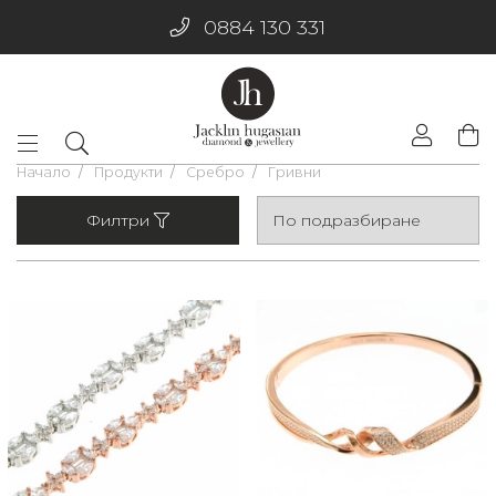
0884 130 331
Начало
Продукти
Сребро
Гривни
Филтри