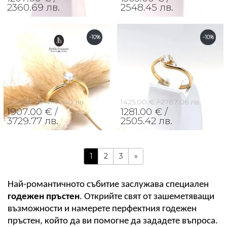
2360.69 лв.
2548.45 лв.
-10%
-10%
2119.00 € /
4144.40 лв.
1425.00 € /
2787.06 лв.
1907.00 € /
1281.00 € /
3729.77 лв.
2505.42 лв.
1
2
3
»
Най-романтичното събитие заслужава специален 
годежен пръстен
. Открийте свят от зашеметяващи 
възможности и намерете перфектния годежен 
пръстен, който да ви помогне да зададете въпроса. 