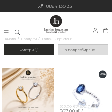
0884 130 331
Начало
Продукти
Годежни пръстени
Филтри
-10%
630.00 € /
1232.17 лв.
567.00 € /