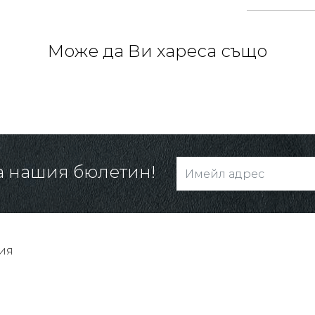
Може да Ви хареса също
а нашия бюлетин!
ия