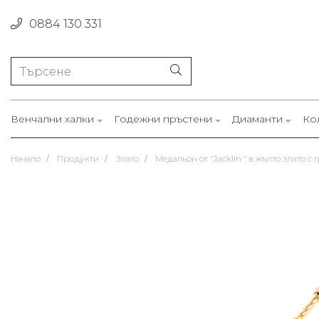
0884 130 331
Венчални халки
Годежни пръстени
Диаманти
Ко
Начало
Продукти
Злато
Медальон от “Jacklin ” в жълто злато с 