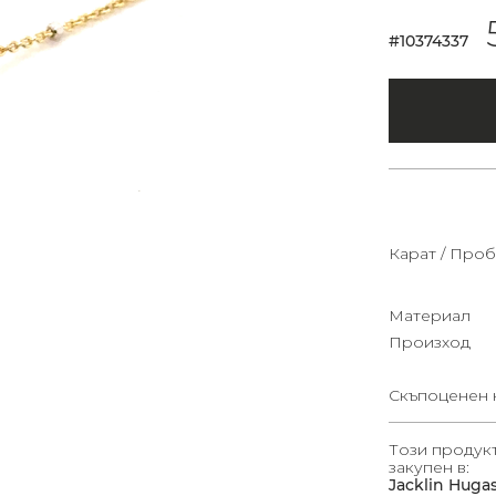
#10374337
Карат / Проб
Материал
Произход
Скъпоценен 
Този продук
закупен в:
Jacklin Huga