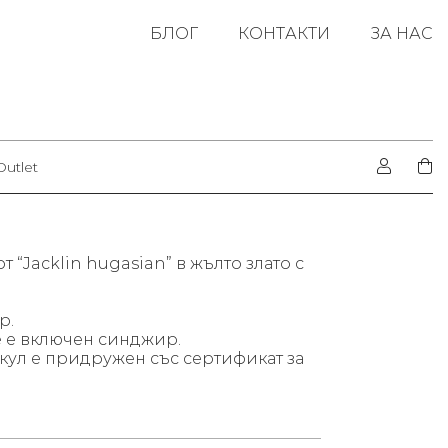
БЛОГ
КОНТАКТИ
ЗА НАС
Outlet
 “Jacklin hugasian” в жълто злато с
р.
е е включен синджир.
кул е придружен със сертификат за