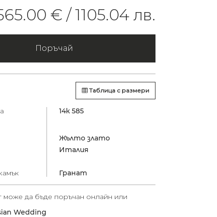
565.00 € /
1105.04 лв.
Поръчай
Таблица с размери
а
14к 585
Жълто злато
Италия
камък
Гранат
т може да бъде поръчан онлайн или
sian Wedding