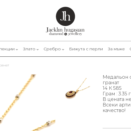
лекции
Злато
Сребро
Бижута с перли
За мъже
гранат
Медальон от
гранат
14 К 585
Грам : 3.35 г
В цената н
Всеки арти
качество!