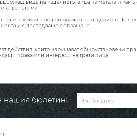
държащ вида на изделието, вида на метала и камъните
ето, цената му.
ентът е посочил грешен размер на изделието.По же
клиента и с последващо доплащане.
ват действия, които нарушават общоустановени пра
дащи права или интереси на трети лица.
а нашия бюлетин!
ия