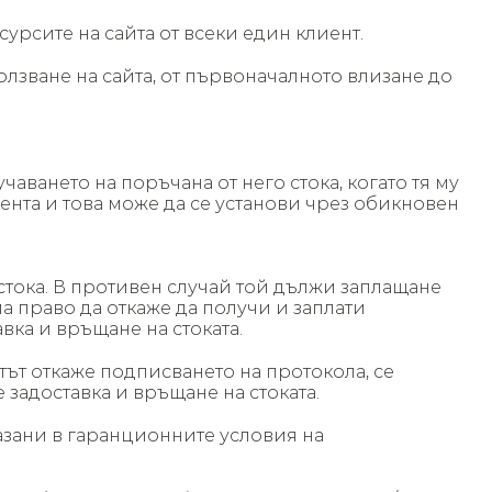
рсите на сайта от всеки един клиент.
лзване на сайта, от първоначалното влизане до
учаването на поръчана от него стока, когато тя му
лиента и това може да се установи чрез обикновен
 стока. В противен случай той дължи заплащане
а право да откаже да получи и заплати
вка и връщане на стоката.
нтът откаже подписването на протокола, се
 задоставка и връщане на стоката.
казани в гаранционните условия на