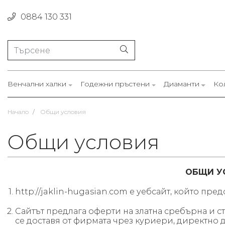
0884 130 331
Венчални халки
Годежни пръстени
Диаманти
Ко
Начало
Общи условия
Общи условия
ОБЩИ У
http://jaklin-hugasian.com е уебсайт, който пре
Сайтът предлага оферти на златна сребърна и ст
се доставя от фирмата чрез куриери, директно д