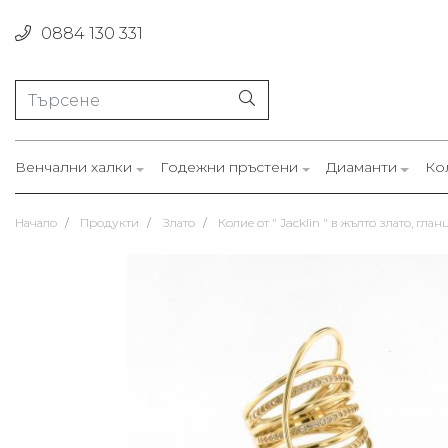
0884 130 331
Венчални халки
Годежни пръстени
Диаманти
Ко
Начало
Продукти
Злато
Колие от " Jacklin " в жълто злато, гл