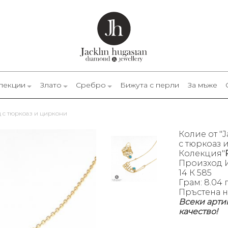
лекции
Злато
Сребро
Бижута с перли
За мъже
анц с тюркоаз и циркони
Колие от "J
с тюркоаз 
Колекция"
Произход 
14 К 585
Грам: 8.04 г
Пръстена н
Всеки арти
качество!