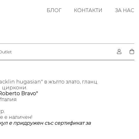
БЛОГ
КОНТАКТИ
ЗА НАС
Outlet
acklin hugasian" в жълто злато, гланц
и циркони.
Roberto Bravo"
Италия
р.
е е наличен!
кул е придружен със сертификат за