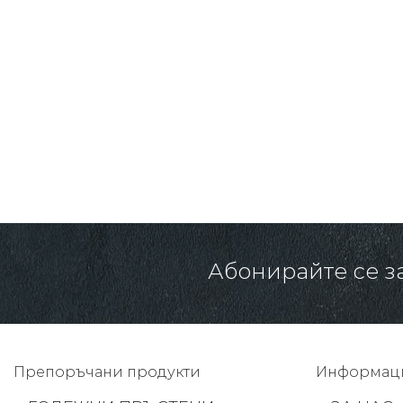
1357.00 € /
2654.06 лв.
Абонирайте се з
Препоръчани продукти
Информац