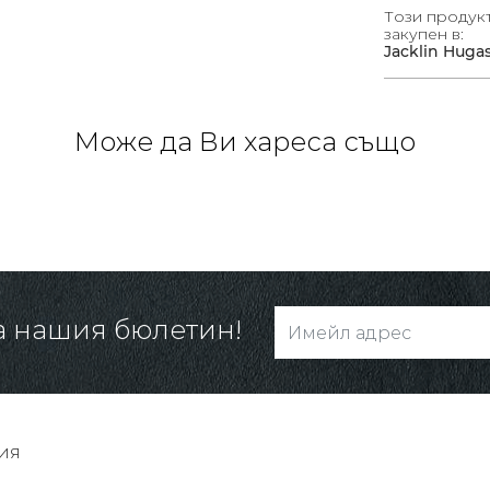
Този продук
закупен в:
Jacklin Huga
Може да Ви хареса също
а нашия бюлетин!
ия