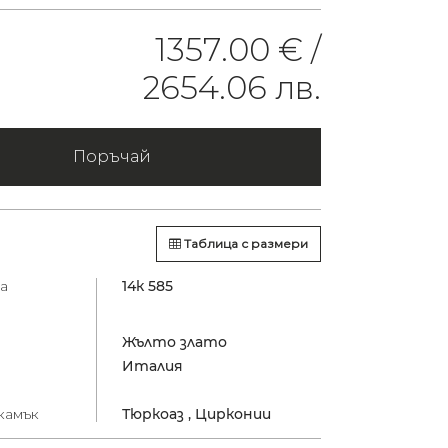
1357.00 € /
2654.06 лв.
Поръчай
Таблица с размери
а
14к 585
Жълто злато
Италия
камък
Тюркоаз ,
Цирконии