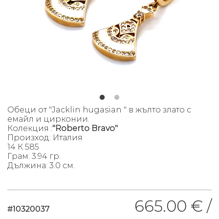
Обеци от "Jacklin hugasian " в жълто злато с
емайл и цирконии.
Колекция :
"Roberto Bravo"
Произход: Италия
14 К 585
Грам: 3.94 гр.
Дължина: 3.0 см.
665.00 € /
#10320037