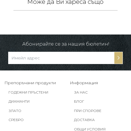
Може да Ви хареса също
/
в.
Абонирайте се за нашия бюлетин!
Препоръчани продукти
Информация
ГОДЕЖНИ ПРЪСТЕНИ
ЗА НАС
ДИАМАНТИ
БЛОГ
ЗЛАТО
ПРИ СПОРОВЕ
СРЕБРО
ДОСТАВКА
ОБЩИ УСЛОВИЯ