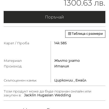
1300.63 лв.
Поръчай
Таблица с размери
Карат / Проба
14к 585
Материал
Жълто злато
Произход
Италия
Скъпоценен камък
Цирконии ,
Емайл
Този продукт може да бъде поръчан онлайн или
закупен в:
Jacklin Hugasian Wedding