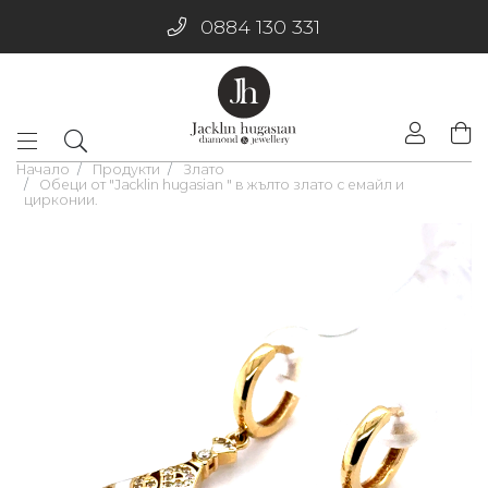
0884 130 331
Начало
Продукти
Злато
Обеци от "Jacklin hugasian " в жълто злато с емайл и
цирконии.