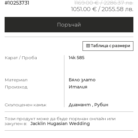
1169.00 € /
2286.37 лв.
#10253731
1051.00 € /
2055.58 лв.
Поръчай
Таблица с размери
Карат / Проба
14к 585
Материал
Бяло злато
Произход
Италия
Скъпоценен камък
Диамант ,
Рубин
Този продукт може да бъде поръчан онлайн или
закупен в:
Jacklin Hugasian Wedding