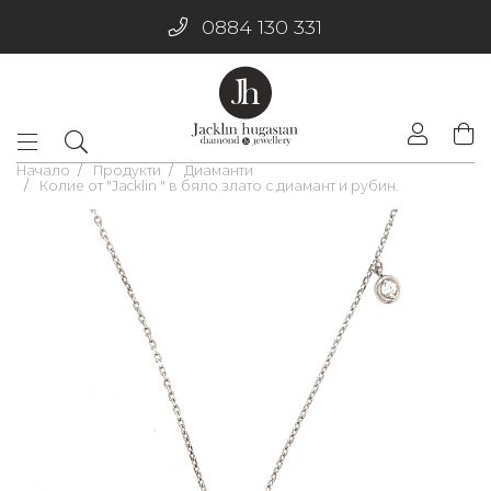
0884 130 331
Начало
Продукти
Диаманти
Колие от "Jacklin " в бяло злато с диамант и рубин.