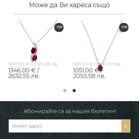
Може да Ви хареса също
-10%
-10%
1497.00 € /
2927.88 лв.
1169.00 € /
2286.37 лв.
1346.00 € /
1051.00 € /
2632.55 лв.
2055.58 лв.
Абонирайте се за нашия бюлетин!