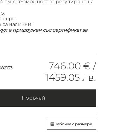
4 см. с възможност за регулиране на
гр.
00
евро.
 са налични!
кул е придружен със сертификат за
746.00 € /
082133
1459.05 лв.
Поръчай
Таблица с размери