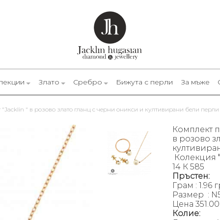
лекции
Злато
Сребро
Бижута с перли
За мъже
 "Jacklin " в розово злато гланц с черни оникси и култивирани бели перли
Комплект п
в розово з
култивиран
Колекция
14 К 585
Пръстен:
Грам : 1.96 г
Размер : N
Цена 351.0
Колие: