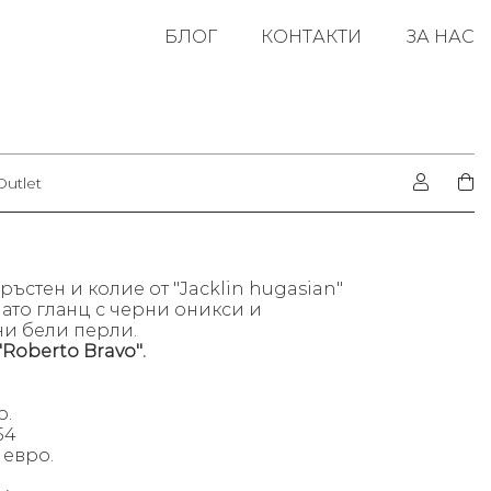
БЛОГ
КОНТАКТИ
ЗА НАС
Outlet
ръстен и колие от "Jacklin hugasian"
лато гланц с черни оникси и
и бели перли.
"Roberto Bravo".
р.
54
0
евро.