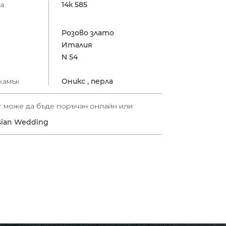
а
14к 585
Розово злато
Италия
N 54
камък
Оникс ,
перла
т може да бъде поръчан онлайн или
sian Wedding