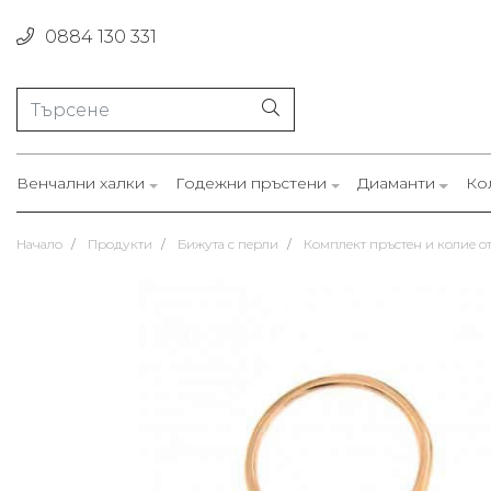
0884 130 331
Венчални халки
Годежни пръстени
Диаманти
Ко
Начало
Продукти
Бижута с перли
Комплект пръстен и колие от