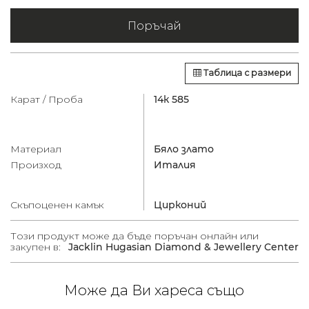
Поръчай
Таблица с размери
Карат / Проба
14к 585
Материал
Бяло злато
Произход
Италия
Скъпоценен камък
Цирконий
Този продукт може да бъде поръчан онлайн или
закупен в:
Jacklin Hugasian Diamond & Jewellery Center
Може да Ви хареса също