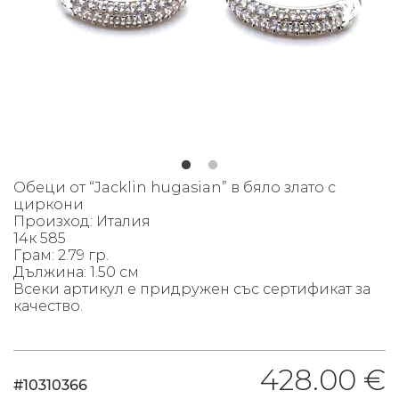
Обеци от “Jacklin hugasian” в бяло злато с
циркони
Произход: Италия
14к 585
Грам: 2.79 гр.
Дължина: 1.50 см
Всеки артикул е придружен със сертификат за
качество.
428.00 €
#10310366