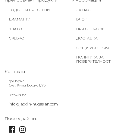
Препоръчани продукти
Информация
ГОДЕЖНИ ПРЪСТЕНИ
ЗА НАС
ДИАМАНТИ
БЛОГ
ЗЛАТО
ПРИ СПОРОВЕ
СРЕБРО
ДОСТАВКА
ОБЩИ УСЛОВИЯ
ПОЛИТИКА ЗА
ПОВЕРИТЕЛНОСТ
Контакти
гр.Варна
бул. Княз Борис I, 75
0884130331
info@jacklin-hugasian.com
Последвай ни: