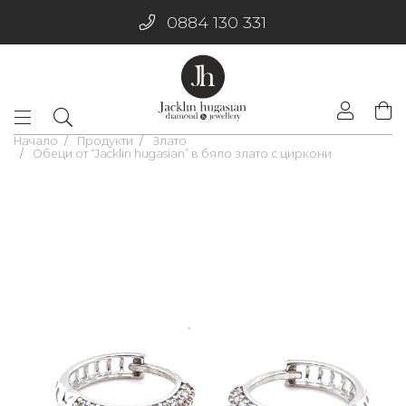
0884 130 331
Начало
Продукти
Злато
Обеци от “Jacklin hugasian” в бяло злато с циркони