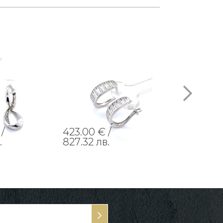
/
423.00 € /
419.00 € /
.
827.32 лв.
819.49 лв.