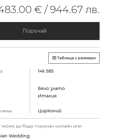
483.00 € /
944.67 лв.
Поръчай
Таблица с размери
а
14к 585
Бяло злато
Италия
камък
Цирконий
т може да бъде поръчан онлайн или
sian Wedding