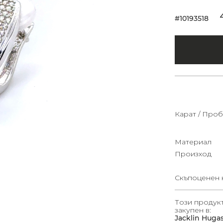
#10193518
Карат / Проб
Материал
Произход
Скъпоценен 
Този продук
закупен в:
Jacklin Huga