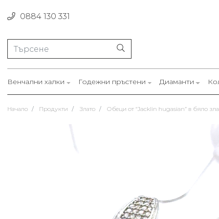
0884 130 331
Венчални халки
Годежни пръстени
Диаманти
Ко
Начало
Продукти
Злато
Обеци от “Jacklin hugasian” в бяло зла