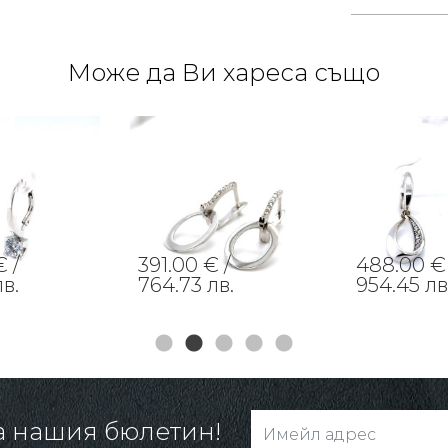
Може да Ви хареса също
 /
391.00 € /
488.00 € 
лв.
764.73 лв.
954.45 лв
а нашия бюлетин!