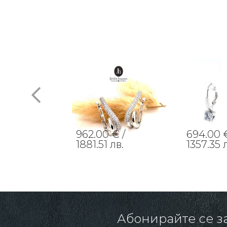
€ /
962.00 € /
694.00 €
лв.
1881.51 лв.
1357.35 
Абонирайте се з