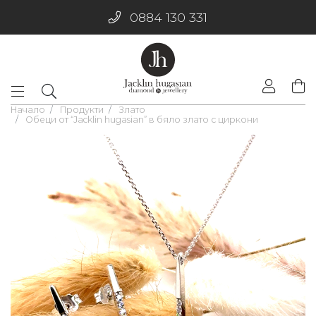
0884 130 331
Начало
Продукти
Злато
Обеци от “Jacklin hugasian” в бяло злато с циркони