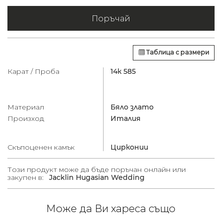
Поръчай
Таблица с размери
Карат / Проба
14к 585
Материал
Бяло злато
Произход
Италия
Скъпоценен камък
Цирконии
Този продукт може да бъде поръчан онлайн или
закупен в:
Jacklin Hugasian Wedding
Може да Ви хареса също