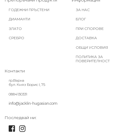
Препоръчани продукти
Информация
ГОДЕЖНИ ПРЪСТЕНИ
ЗА НАС
ДИАМАНТИ
БЛОГ
ЗЛАТО
ПРИ СПОРОВЕ
СРЕБРО
ДОСТАВКА
ОБЩИ УСЛОВИЯ
ПОЛИТИКА ЗА
ПОВЕРИТЕЛНОСТ
Контакти
гр.Варна
бул. Княз Борис I, 75
0884130331
info@jacklin-hugasian.com
Последвай ни: