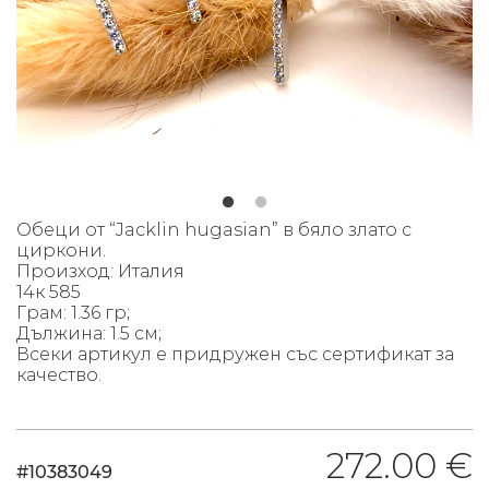
Обеци
от “Jacklin hugasian” в бяло злато с
циркони.
Произход: Италия
14к 585
Грам: 1.36 гр;
Дължина: 1.5 см;
Всеки артикул е придружен със сертификат за
качество.
272.00 €
#10383049