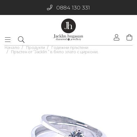
0884 130 331
Начало
Продукти
Годежни пръстени
Пръстен от “Jacklin ” в бяло злато с циркони.