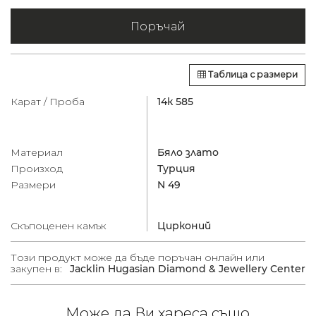
Поръчай
Таблица с размери
Карат / Проба
14к 585
Материал
Бяло злато
Произход
Турция
Размери
N 49
Скъпоценен камък
Цирконий
Този продукт може да бъде поръчан онлайн или
закупен в:
Jacklin Hugasian Diamond & Jewellery Center
Може да Ви хареса също