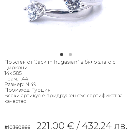
Пръстен от “Jacklin hugasian” в бяло злато с
циркони.
14к 585
Грам: 1.44
Размер: N 49
Произход: Турция
Всеки артикул е придружен със сертификат за
качество!
221.00 € /
432.24 лв.
#10360866