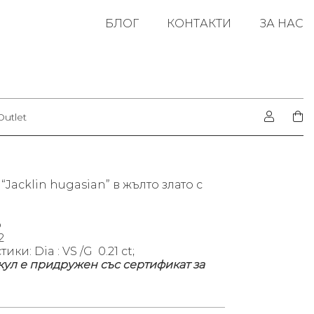
БЛОГ
КОНТАКТИ
ЗА НАС
Outlet
“Jacklin hugasian” в жълто злато с
р
2
ки: Dia : VS /G 0.21 ct;
кул е придружен със сертификат за