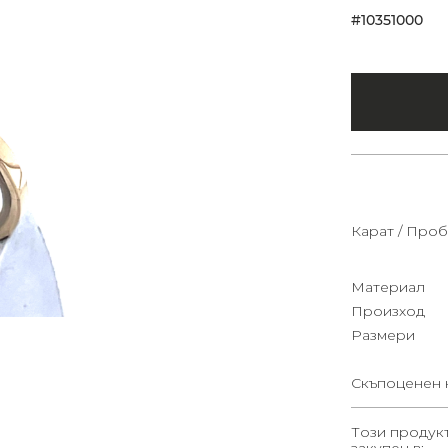
#10351000
Карат / Проб
Материал
Произход
Размери
Скъпоценен 
Този продук
закупен в: