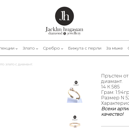
лекции
Злато
Сребро
Бижута с перли
За мъже
лто злато с диамант.
Пръстен от 
диамант.
14 К 585
Грам: 1.94г
Размер N 5
Характеристи
Всеки арти
качество!