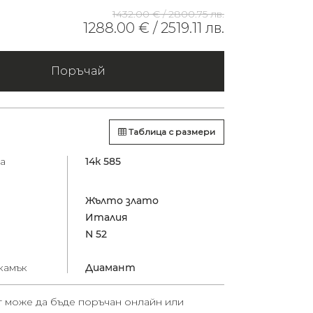
1432.00 € /
2800.75 лв.
1288.00 € /
2519.11 лв.
Поръчай
Таблица с размери
а
14к 585
Жълто злато
Италия
N 52
камък
Диамант
т може да бъде поръчан онлайн или