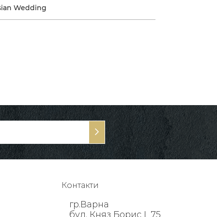
sian Wedding
Контакти
гр.Варна
бул. Княз Борис I, 75