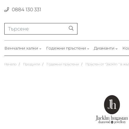
0884 130 331
Венчални халки
Годежни пръстени
Диаманти
Ко
Начало
Продукти
Годежни пръстени
Пръстен от “Jacklin ” в жъ