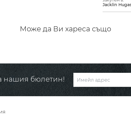
Jacklin Huga
Може да Ви хареса също
а нашия бюлетин!
ия