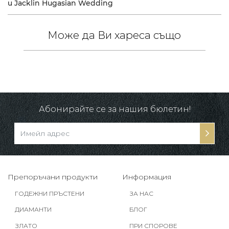
и Jacklin Hugasian Wedding
Може да Ви хареса също
/
в.
-10%
Абонирайте се за нашия бюлетин!
Препоръчани продукти
Информация
ГОДЕЖНИ ПРЪСТЕНИ
ЗА НАС
ДИАМАНТИ
БЛОГ
ЗЛАТО
ПРИ СПОРОВЕ