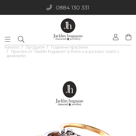
0884 130 331
Начало
Продукти
Годежни пръстени
Пръстен от "Jacklin hugasian" в бяло и в розово злато с
диаманти.