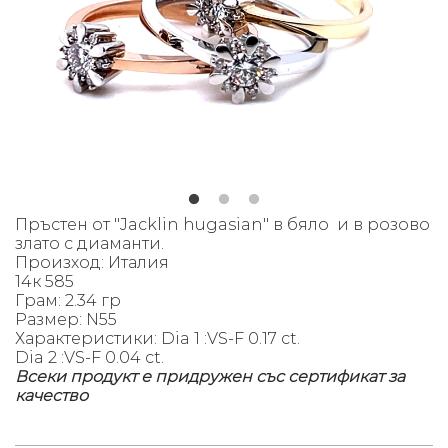
Пръстен от "Jacklin hugasian" в бяло и в розово
злато с диаманти.
Произход: Италия
14к 585
Грам: 2.34 гр
Размер: N55
Характеристики: Dia 1 :VS-F 0.17 ct.
Dia 2 :VS-F 0.04 ct.
Всеки продукт е придружен със сертификат за
качество