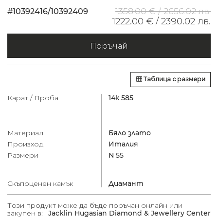
1358.00 € /
2656.02 лв.
#10392416/10392409
1222.00 € /
2390.02 лв.
Поръчай
Таблица с размери
Карат / Проба
14к 585
Материал
Бяло злато
Произход
Италия
Размери
N 55
Скъпоценен камък
Диамант
Този продукт може да бъде поръчан онлайн или
закупен в:
Jacklin Hugasian Diamond & Jewellery Center