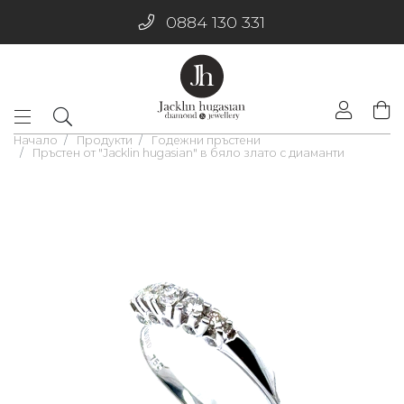
0884 130 331
Начало
Продукти
Годежни пръстени
Пръстен от "Jacklin hugasian" в бяло злато с диаманти