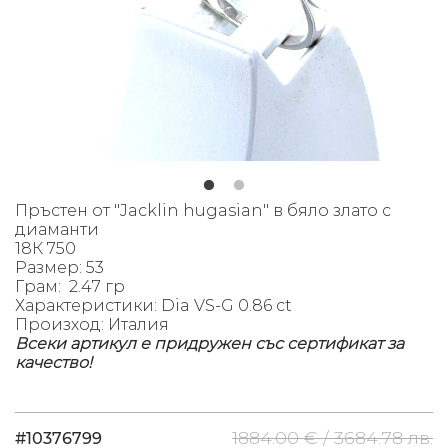
Пръстен от "Jacklin hugasian" в бяло злато с
диаманти
18К 750
Размер: 53
Грам: 2.47 гр
Характеристики:
Dia VS-G 0.86 ct
Произход: Италия
Всеки артикул е придружен със сертификат за
качество!
1884.00 € /
3684.78 лв.
#10376799