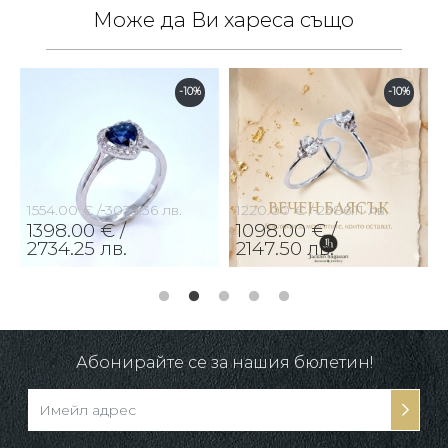
Може да Ви хареса също
-10%
-10%
1554.00 € /
3039.36 лв.
1220.00 € /
2386.11 лв.
1398.00 € /
1098.00 € /
2734.25 лв.
2147.50 лв.
Абонирайте се за нашия бюлетин!