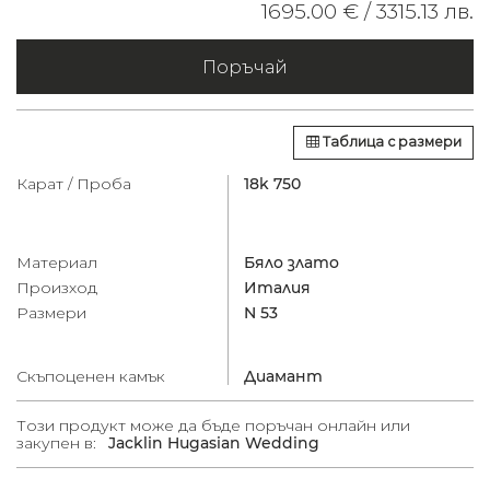
1695.00 € /
3315.13 лв.
Поръчай
Таблица с размери
Карат / Проба
18k 750
Материал
Бяло злато
Произход
Италия
Размери
N 53
Скъпоценен камък
Диамант
Този продукт може да бъде поръчан онлайн или
закупен в:
Jacklin Hugasian Wedding