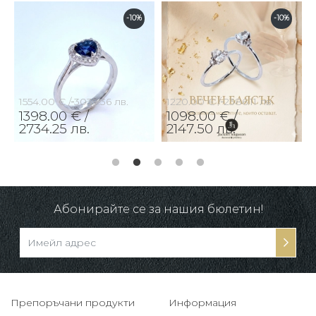
-10%
-10%
1554.00 € /
3039.36 лв.
1220.00 € /
2386.11 лв.
1398.00 € /
1098.00 € /
2734.25 лв.
2147.50 лв.
Абонирайте се за нашия бюлетин!
Препоръчани продукти
Информация