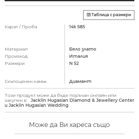
Таблица с размери
Карат / Проба
14к 585
Материал
Бяло злато
Произход
Италия
Размери
N 52
Скъпоценен камък
Диамант
Този продукт може да бъде поръчан онлайн или
закупен в:
Jacklin Hugasian Diamond & Jewellery Center
и Jacklin Hugasian Wedding
Може да Ви хареса също