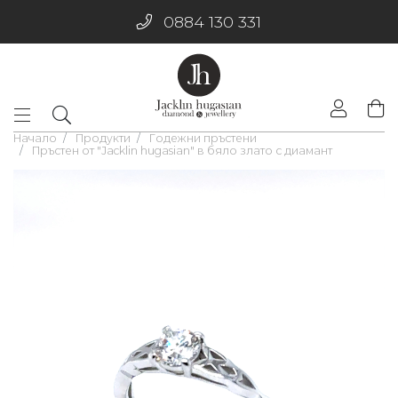
0884 130 331
Начало
Продукти
Годежни пръстени
Пръстен от "Jacklin hugasian" в бяло злато с диамант