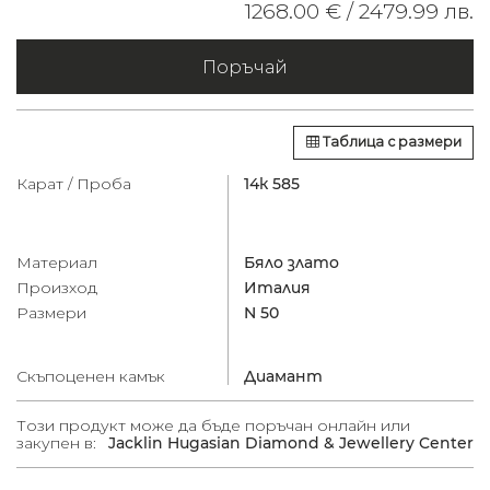
1268.00 € /
2479.99 лв.
Поръчай
Таблица с размери
Карат / Проба
14к 585
Материал
Бяло злато
Произход
Италия
Размери
N 50
Скъпоценен камък
Диамант
Този продукт може да бъде поръчан онлайн или
закупен в:
Jacklin Hugasian Diamond & Jewellery Center