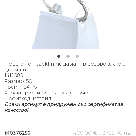
Пръстен от "Jacklin hugasian" в розово злато с
диамант
14К 585
Размер: 50
Грам: 1.34 гр
Характеристики
Dia : Vs -G 0.24 ct
Произход: Италия
Всеки артикул е придружен със сертификат за
качество!
1409.00 € /
2755.76 лв.
#10376256