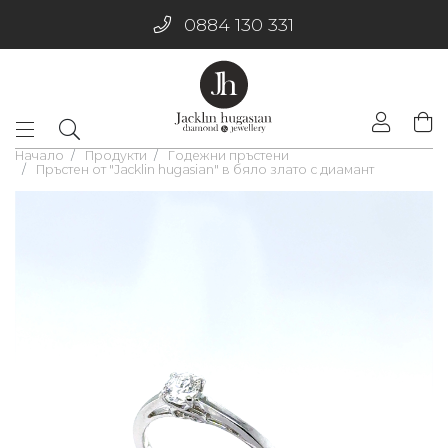
0884 130 331
Начало
Продукти
Годежни пръстени
Пръстен от "Jacklin hugasian" в бяло злато с диамант