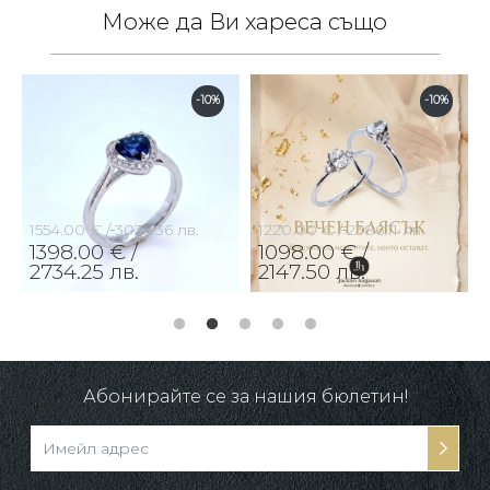
Може да Ви хареса също
-10%
-10%
1554.00 € /
3039.36 лв.
1220.00 € /
2386.11 лв.
1398.00 € /
1098.00 € /
2734.25 лв.
2147.50 лв.
Абонирайте се за нашия бюлетин!