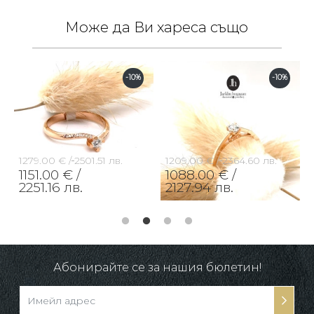
Може да Ви хареса също
-10%
-10%
1279.00 € /
2501.51 лв.
1209.00 € /
2364.60 лв.
1151.00 € /
1088.00 € /
2251.16 лв.
2127.94 лв.
Абонирайте се за нашия бюлетин!