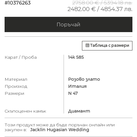
2758.00 € /
5394.18 лв.
#10376263
2482.00 € /
4854.37 лв.
Поръчай
Таблица с размери
Карат / Проба
14к 585
Материал
Розово злато
Произход
Италия
Размери
N 47
Скъпоценен камък
Диамант
Този продукт може да бъде поръчан онлайн или
закупен в:
Jacklin Hugasian Wedding