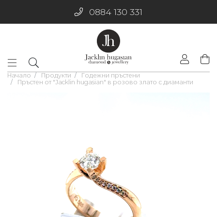
0884 130 331
Начало
Продукти
Годежни пръстени
Пръстен от "Jacklin hugasian" в розово злато с диаманти