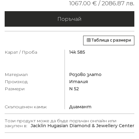
1067.00 € /
2086.87 лв.
Поръчай
Таблица с размери
Карат / Проба
14к 585
Материал
Розово злато
Произход
Италия
Размери
N 52
Скъпоценен камък
Диамант
Този продукт може да бъде поръчан онлайн или
закупен в:
Jacklin Hugasian Diamond & Jewellery Center