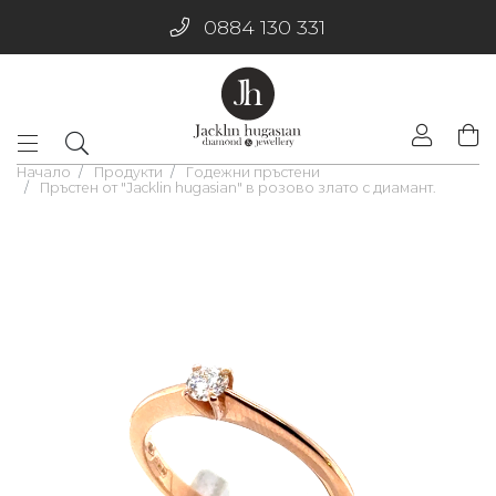
0884 130 331
Начало
Продукти
Годежни пръстени
Пръстен от "Jacklin hugasian" в розово злато с диамант.