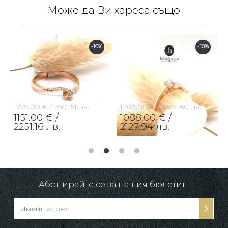
Може да Ви хареса също
-10%
-10%
1279.00 € /
2501.51 лв.
1209.00 € /
2364.60 лв.
1151.00 € /
1088.00 € /
2251.16 лв.
2127.94 лв.
Абонирайте се за нашия бюлетин!