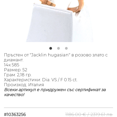
Пръстен от "Jacklin hugasian" в розово злато с
диамант.
14к 585
Размер: 52
Грам: 2,18 гр.
Характеристики: Dia: VS / F 0.15 ct.
Произход: Италия
Всеки артикул е придружен със сертификат за
качество!
1186.00 € /
2319.61 лв.
#10363256