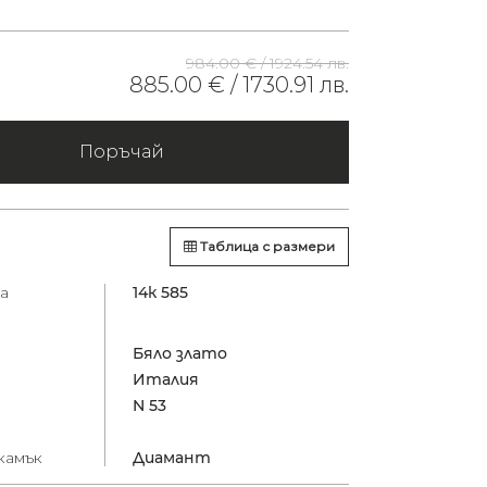
984.00 € /
1924.54 лв.
885.00 € /
1730.91 лв.
Поръчай
Таблица с размери
а
14к 585
Бяло злато
Италия
N 53
камък
Диамант