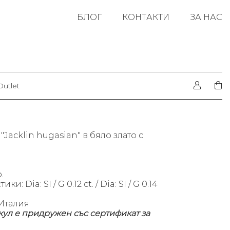
БЛОГ
КОНТАКТИ
ЗА НАС
Outlet
"Jacklin hugasian" в бяло злато с
.
ки: Dia: SI / G 0.12 ct. /
Dia: SI / G 0.14
Италия
кул е придружен със сертификат за