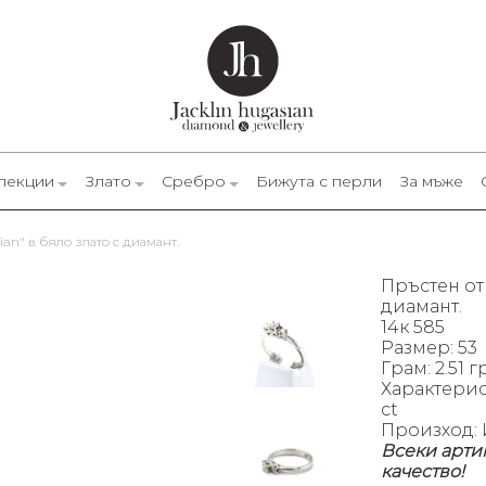
лекции
Злато
Сребро
Бижута с перли
За мъже
ian" в бяло злато с диамант.
Пръстен от 
диамант.
14к 585
Размер: 53
Грам: 2.51 гр
Характеристи
ct
Произход: 
Всеки арти
качество!