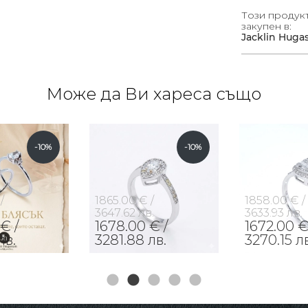
Този продук
закупен в:
Jacklin Huga
Може да Ви хареса също
-10%
-10%
/
1865.00 € /
1858.00 € /
3647.62 лв.
3633.93 лв.
€ /
1678.00 € /
1672.00 €
лв.
3281.88 лв.
3270.15 лв