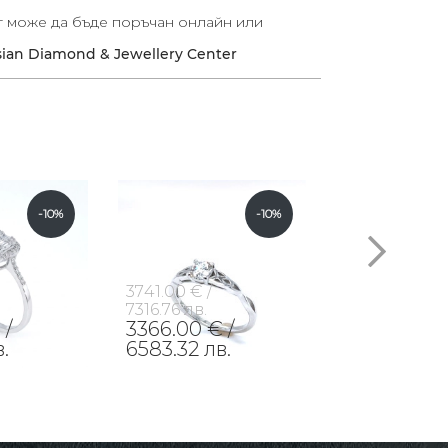
т може да бъде поръчан онлайн или
sian Diamond & Jewellery Center
-10%
-10%
3741.00 € /
1172.00 € /
7316.76 лв.
2292.23 лв.
 /
3366.00 € /
1054.00 € 
.
6583.32 лв.
2061.44 лв