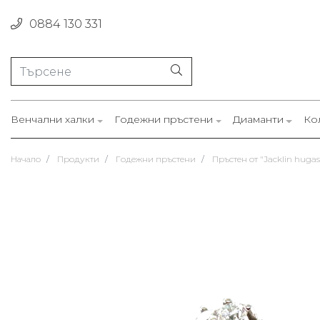
0884 130 331
Венчални халки
Годежни пръстени
Диаманти
Ко
Начало
Продукти
Годежни пръстени
Пръстен от "Jacklin hugas