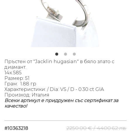
Пръстен от "Jacklin hugasian" в бяло злато с
диамант.
14к 585
Размер: 51
Грам: 1.88 гр
Характеристики: /
Dia: VS / D - 0.30 ct GIA
Произход: Италия
Всеки артикул е придружен със сертификат за
качество!
2250.00 € /
4400.62 лв.
#10363218