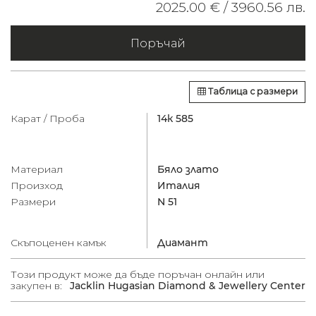
2025.00 € /
3960.56 лв.
Поръчай
Таблица с размери
Карат / Проба
14к 585
Материал
Бяло злато
Произход
Италия
Размери
N 51
Скъпоценен камък
Диамант
Този продукт може да бъде поръчан онлайн или
закупен в:
Jacklin Hugasian Diamond & Jewellery Center