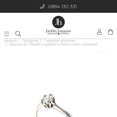
0884 130 331
Начало
Продукти
Годежни пръстени
Пръстен от "Jacklin hugasian" в бяло злато с диамант.