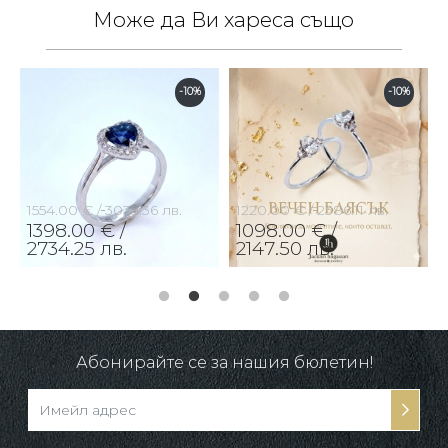
Може да Ви хареса също
-10%
-10%
1554.00 € /
3039.36 лв.
1220.00 € /
2386.11 лв.
1398.00 € /
1098.00 € /
2734.25 лв.
2147.50 лв.
Абонирайте се за нашия бюлетин!