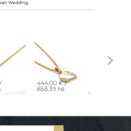
sian Wedding
/
444.00 € /
383.00 € /
.
868.39 лв.
749.08 лв.