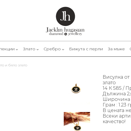
лекции
Злато
Сребро
Бижута с перли
За мъже
лто и бяло злато
Висулка от 
злато
14 К 585 / 
Дължина 2,
Широчина 1
Грам : 1.23 
В цената н
Всеки арти
качество!