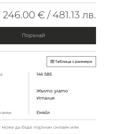
246.00 € /
481.13 лв.
Поръчай
Таблица с размери
а
14к 585
Жълто злато
Италия
камък
Емайл
т може да бъде поръчан онлайн или