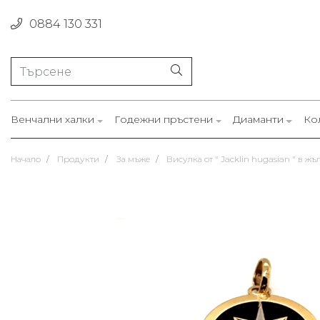
0884 130 331
Венчални халки
Годежни пръстени
Диаманти
Ко
Начало
Продукти
За мъже
Висулка от " Jacklin hugasian " в жъ