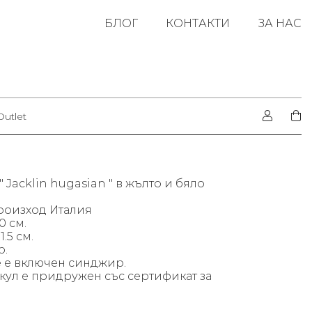
БЛОГ
КОНТАКТИ
ЗА НАС
Outlet
" Jacklin hugasian " в жълто и бяло
Произход Италия
0 см.
.5 см.
гр.
е е включен синджир.
кул е придружен със сертификат за