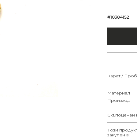
#10384152
Карат / Проб
Материал
Произход
Скъпоценен 
Този продук
закупен в: