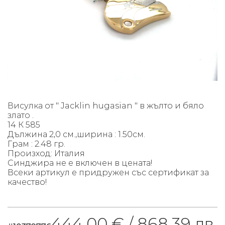
Висулка от " Jacklin hugasian " в жълто и бяло
злато .
14 К 585
Дължина 2,0 см.,ширина : 1.50см.
Грам : 2.48 гр.
Произход: Италия
Синджира не е включен в цената!
Всеки артикул е придружен със сертификат за
качество!
444.00 € /
868.39 лв.