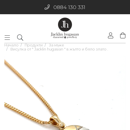
0884 130 331
Начало
Продукти
За мъже
Висулка от " Jacklin hugasian " в жълто и бяло злато .