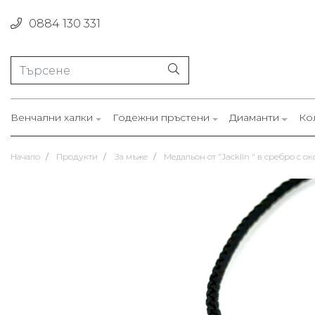
0884 130 331
Венчални халки
Годежни пръстени
Диаманти
Ко
Начало
Продукти
За мъже
Медальон от "Jacklin " в сребро с о