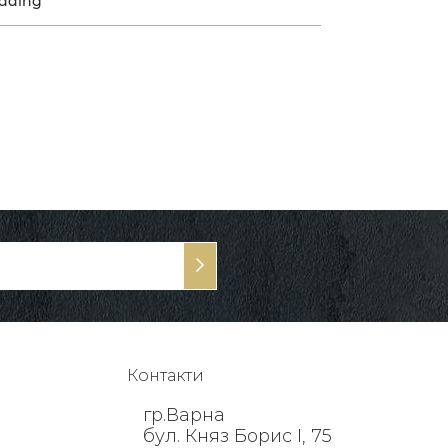
dding
Контакти
гр.Варна
бул. Княз Борис I, 75