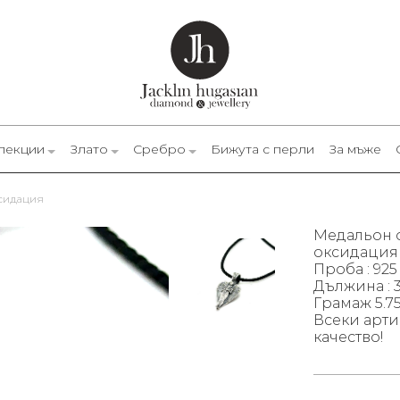
лекции
Злато
Сребро
Бижута с перли
За мъже
ксидация
Медальон о
оксидация
Проба : 925
Дължина : 3
Грамаж 5.75
Всеки арти
качество!