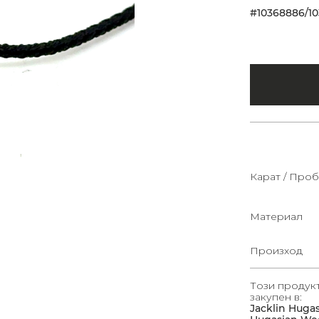
#10368886/1
Карат / Проб
Материал
Произход
Този продук
закупен в:
Jacklin Huga