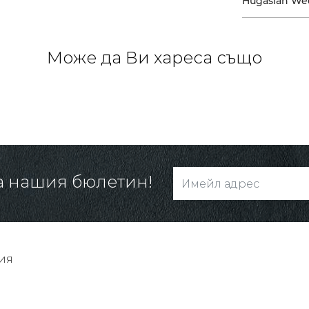
Hugasian We
Може да Ви хареса също
а нашия бюлетин!
ия