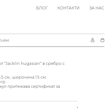
БЛОГ
КОНТАКТИ
ЗА НАС
Outlet
т "Jacklin hugasian" в сребро с
.5 см., широчина 1.5 см.
гр.
кул притежава сертификат за