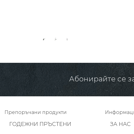
116.00 € /
118.00 € /
113.00 € /
226.88 лв.
230.79 лв.
221.00 лв.
Абонирайте се з
Препоръчани продукти
Информац
ГОДЕЖНИ ПРЪСТЕНИ
ЗА НАС