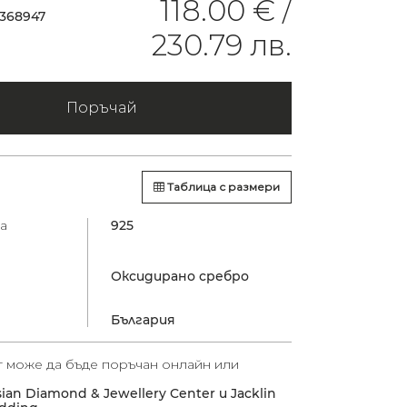
118.00 € /
0368947
230.79 лв.
Поръчай
Таблица с размери
а
925
Оксидирано сребро
България
т може да бъде поръчан онлайн или
sian Diamond & Jewellery Center и Jacklin