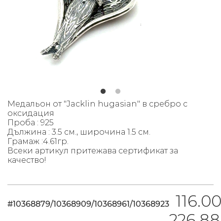
Медальон от "Jacklin hugasian" в сребро с
оксидация
Проба : 925
Дължина : 3.5 см., широчина 1.5 см.
Грамаж :4.61гр.
Всеки артикул притежава сертификат за
качество!
116.00
#10368879/10368909/10368961/10368923
226.88