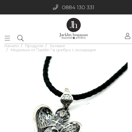
0884 130 331
Начало
Продукти
За мъже
Медальон от "Jacklin " в сребро с оксидация