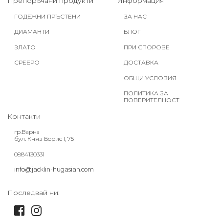
Препоръчани продукти
Информация
ГОДЕЖНИ ПРЪСТЕНИ
ЗА НАС
ДИАМАНТИ
БЛОГ
ЗЛАТО
ПРИ СПОРОВЕ
СРЕБРО
ДОСТАВКА
ОБЩИ УСЛОВИЯ
ПОЛИТИКА ЗА
ПОВЕРИТЕЛНОСТ
Контакти
гр.Варна
бул. Княз Борис I, 75
0884130331
info@jacklin-hugasian.com
Последвай ни: