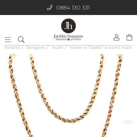
0884 130 331
Начало
Продукти
Злато
Колие от “Jacklin ” в жълто злато