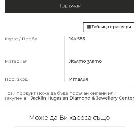
Поръчай
Таблица с размери
Карат / Проба
14к 585
Материал
Жълто злато
Произход
Италия
Този продукт може да бъде поръчан онлайн или
закупен в:
Jacklin Hugasian Diamond & Jewellery Center
Може да Ви хареса също
00