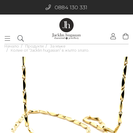
0884 130 331
Начало
Продукти
За мъже
Колие от “Jacklin hugasian” в жълто злато.