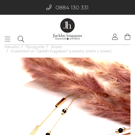
0884 130 331
Начало
Продукти
Злато
Комплект от “Jacklin hugasian” в жълто злато с оникс