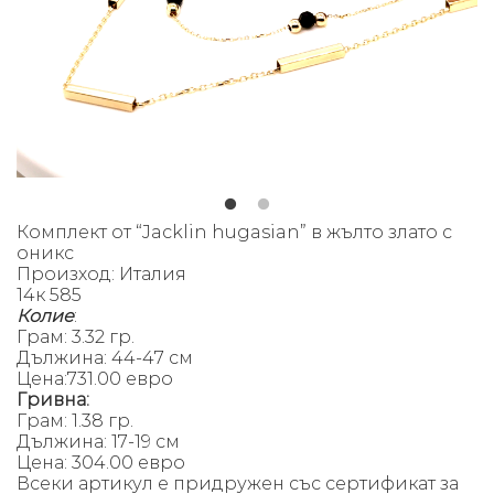
Комплект от “Jacklin hugasian” в жълто злато с
оникс
Произход: Италия
14к 585
Колие
:
Грам: 3.32 гр.
Д
ължина: 44-47 см
Цена:731.00 евро
Гривна:
Грам: 1.38 гр.
Д
ължина: 17-19 см
Цена: 304.00 евро
Всеки артикул е придружен със сертификат за