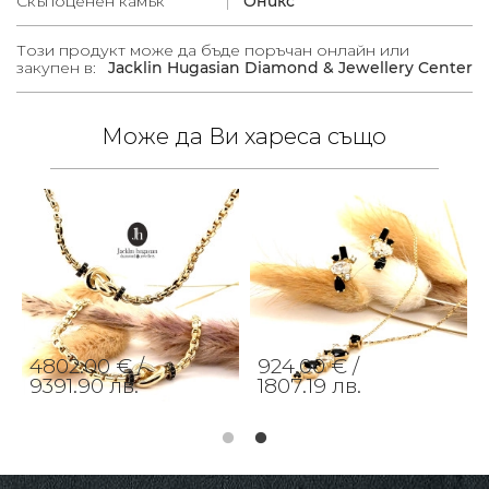
Скъпоценен камък
Оникс
Този продукт може да бъде поръчан онлайн или
закупен в:
Jacklin Hugasian Diamond & Jewellery Center
Може да Ви хареса също
4802.00 € /
924.00 € /
9391.90 лв.
1807.19 лв.