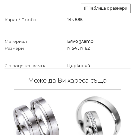
Таблица с размери
Карат / Проба
14к 585
Материал
Бяло злато
Размери
N 54 ,
N 62
Скъпоценен камък
Цирконий
Може да Ви хареса също