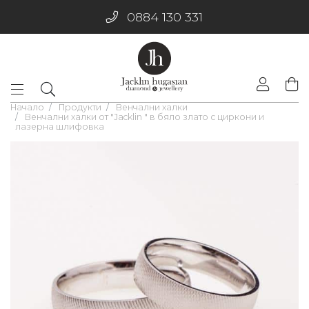
0884 130 331
Начало
Продукти
Венчални халки
Венчални халки от "Jacklin " в бяло злато с циркони и
лазерна шлифовка