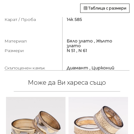
Таблица с размери
Карат / Проба
14к 585
Материал
Бяло злато ,
Жълто
злато
Размери
N 51 ,
N 61
Скъпоценен камък
Диамант ,
Цирконий
Може да Ви хареса също