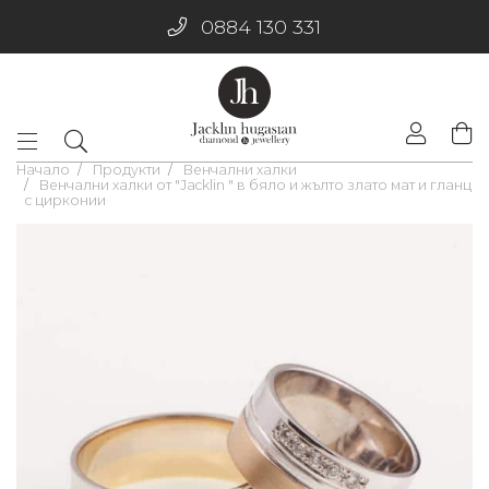
0884 130 331
Начало
Продукти
Венчални халки
Венчални халки от "Jacklin " в бяло и жълто злато мат и гланц
с цирконии