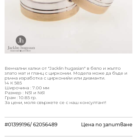
Венчални халки от "Jacklin hugasian" в бяло и жълто
злато мат и гланц с цирконии. Модела може да бъде и
ръчна изработка с цирконийи или диаманти.
14 К 585
Широчина : 7.00 мм
Размер : N51 и N61
Грам : 10.85 гр.
За цени, моля свържете се с наш консултант!
#01399196/ 62056489
Цена по запитване