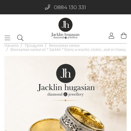
0884 130 331
Начало
Продукти
Венчални халки
Венчални халки от " Jacklin " бяло и жълто злато , мат и гланц