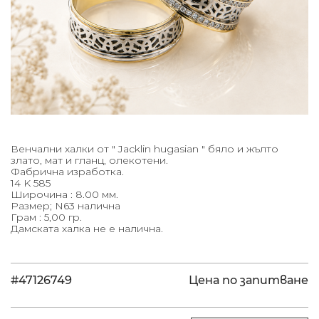
Венчални халки от " Jacklin hugasian " бяло и жълто
злато, мат и гланц, олекотени.
Фабрична изработка.
14 K 585
Широчина : 8.00 мм.
Размер; N63 налична
Грам : 5,00 гр.
Дамската халка не е налична.
#47126749
Цена по запитване