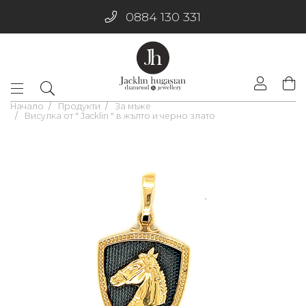
0884 130 331
Начало
Продукти
За мъже
Висулка от " Jacklin " в жълто и черно злато