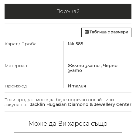
Поръчай
Таблица с размери
Карат / Проба
14к 585
Материал
Жълто злато ,
Черно
злато
Произход
Италия
Този продукт може да бъде поръчан онлайн или
закупен в:
Jacklin Hugasian Diamond & Jewellery Center
Може да Ви хареса също
00