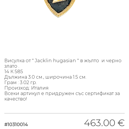
Висулка от " Jacklin hugasian " в жълто и черно
злато .
14 К 585
Дължина 3.0 см., широчина 1.5 см.
Грам : 3.02 гр.
Произход: Италия
Всеки артикул е придружен със сертификат за
качество!
463.00 €
#10310014