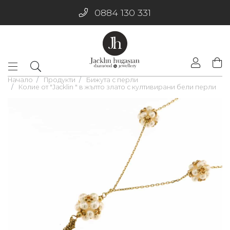
0884 130 331
Начало
Продукти
Бижута с перли
Колие от "Jacklin " в жълто злато с култивирани бели перли