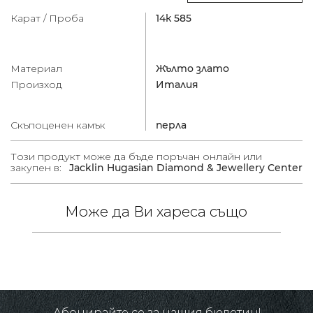
Карат / Проба
14к 585
Материал
Жълто злато
Произход
Италия
Скъпоценен камък
перла
Този продукт може да бъде поръчан онлайн или
закупен в:
Jacklin Hugasian Diamond & Jewellery Center
Може да Ви хареса също
 /
.
Абонирайте се за нашия бюлетин!