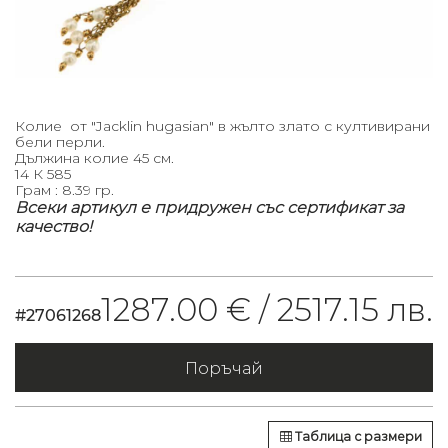
Колие от "Jacklin hugasian" в жълто злато с култивирани
бели перли.
Дължина колие 45 см.
14 К 585
Грам : 8.39 гр.
Всеки артикул е придружен със сертификат за
качество!
1287.00 € /
2517.15 лв.
#27061268
Поръчай
Таблица с размери