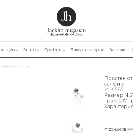
лекции
Злато
Сребро
Бижута с перли
За мъже
о злато със сапфир.
Пръстен от 
сапфир.
14 K 585
Размер N 51
Грам: 2.17 гр
Характерист
#10243428
67