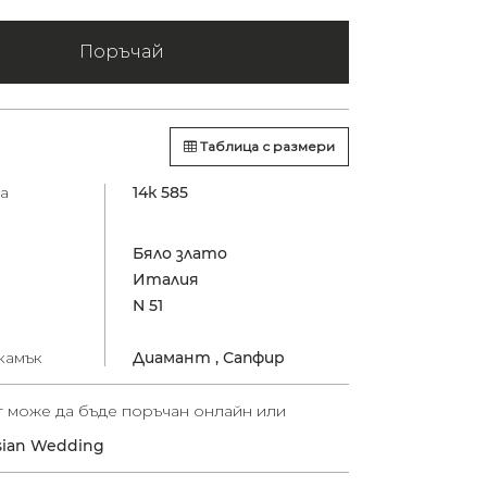
Поръчай
Таблица с размери
а
14к 585
Бяло злато
Италия
N 51
камък
Диамант ,
Сапфир
т може да бъде поръчан онлайн или
sian Wedding