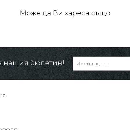
Може да Ви хареса също
а нашия бюлетин!
ия