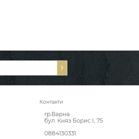
Контакти
гр.Варна
бул. Княз Борис I, 75
0884130331