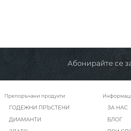
671.00 € /
1312.36 лв.
603.00 € /
1179.37 лв.
-10%
Абонирайте се з
Препоръчани продукти
Информац
ГОДЕЖНИ ПРЪСТЕНИ
ЗА НАС
ДИАМАНТИ
БЛОГ