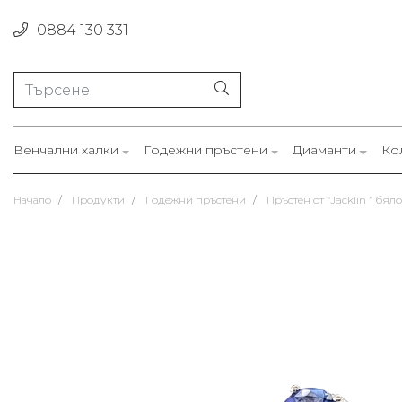
0884 130 331
Венчални халки
Годежни пръстени
Диаманти
Ко
Начало
Продукти
Годежни пръстени
Пръстен от “Jacklin ” бял