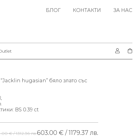
БЛОГ
КОНТАКТИ
ЗА НАС
Outlet
“Jacklin hugasian” бяло злато със
;
.
ики: BS 0.39 ct
603.00 € /
1179.37 лв.
1.00 € /
1312.36 лв.