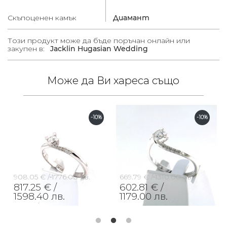
Скъпоценен камък
Диамант
Този продукт може да бъде поръчан онлайн или
закупен в:
Jacklin Hugasian Wedding
Може да Ви хареса също
-10%
-10%
908.05 € /
1776.00 лв.
669.79 € /
1310.00 лв.
817.25 € /
602.81 € /
1598.40 лв.
1179.00 лв.