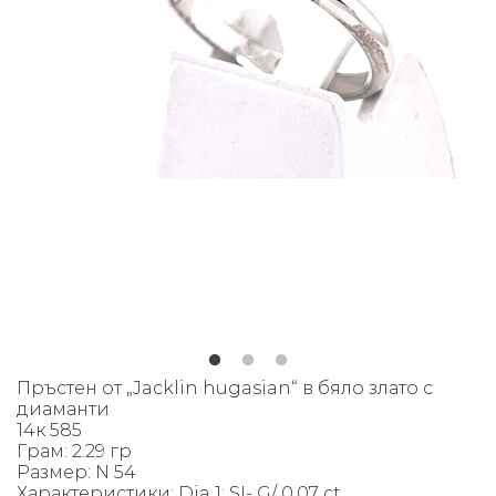
Пръстен от „Jacklin hugasian“ в бяло злато с
диаманти
14к 585
Грам: 2.29 гр
Размер: N 54
Характеристики: Dia 1: SI- G/ 0.07 ct