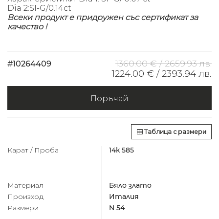
Dia 2:SI-G/0.14ct
Всеки продукт е придружен със сертификат за
качество !
1360.00 € /
2659.93 лв.
#10264409
1224.00 € /
2393.94 лв.
Поръчай
Таблица с размери
Карат / Проба
14к 585
Материал
Бяло злато
Произход
Италия
Размери
N 54