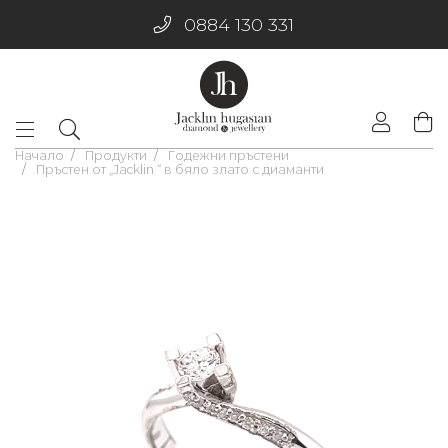
0884 130 331
Начало
Продукти
Годежни пръстени
Пръстен от „Jacklin “ в бяло злато с диаманти