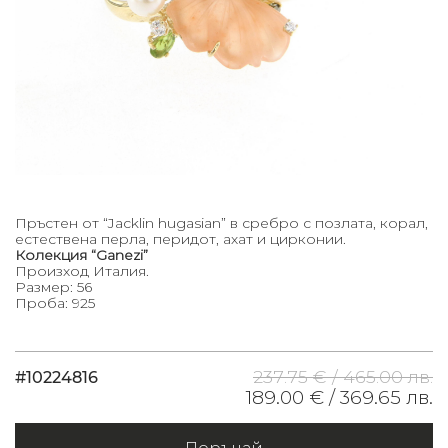
Пръстен от “Jacklin hugasian” в сребро с позлата, корал,
естествена перла, перидот, ахат и цирконии.
Колекция “Ganezi”
Произход Италия.
Размер: 56
Проба: 925
237.75 € /
465.00 лв.
#10224816
189.00 € /
369.65 лв.