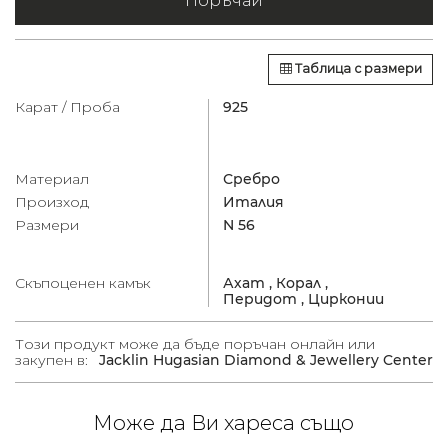
Поръчай
Таблица с размери
Карат / Проба
925
Материал
Сребро
Произход
Италия
Размери
N 56
Скъпоценен камък
Ахат ,
Корал ,
Перидот ,
Цирконии
Този продукт може да бъде поръчан онлайн или
закупен в:
Jacklin Hugasian Diamond & Jewellery Center
Може да Ви хареса също