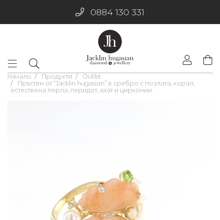
0884 130 331
Начало
Продукти
Outlet
Пръстен от “Jacklin hugasian” в сребро с позлата, корал,
естествена перла, перидот, ахат и цирконии.