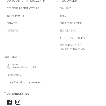
Препоръчани продукти
Информация
ГОДЕЖНИ ПРЪСТЕНИ
ЗА НАС
ДИАМАНТИ
БЛОГ
ЗЛАТО
ПРИ СПОРОВЕ
СРЕБРО
ДОСТАВКА
ОБЩИ УСЛОВИЯ
ПОЛИТИКА ЗА
ПОВЕРИТЕЛНОСТ
Контакти
гр.Варна
бул. Княз Борис I, 75
0884130331
info@jacklin-hugasian.com
Последвай ни: