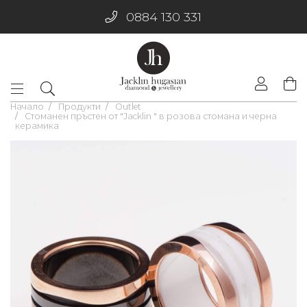
0884 130 331
Начало
Продукти
Outlet
Стоманен пръстен от "Jacklin " в розова стомана и черна
керамика