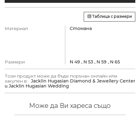
Таблица с размери
Материал
Стомана
Размери
N 49 ,
N 53 ,
N 59 ,
N 65
Този продукт може да бъде поръчан онлайн или
закупен в:
Jacklin Hugasian Diamond & Jewellery Center
и Jacklin Hugasian Wedding
Може да Ви хареса също
 /
в.
-10%