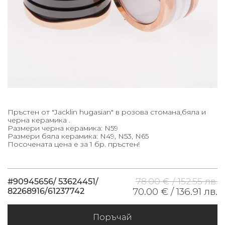
Пръстен от "Jacklin hugasian" в розова стомана,бяла и
черна керамика .
Размери черна керамика: N59
Размери бяла керамика: N49, N53, N65
Посочената цена е за 1 бр. пръстен!
78.00 € /
152.55 лв.
#90945656/ 53624451/
82268916/61237742
70.00 € /
136.91 лв.
Поръчай