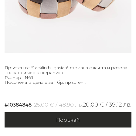
Пръстен от "Jacklin hugasian" стомана с жълта и розова
позлата и черна керамика.
Размер : N63
Посочената цена е за 1 бр. пръстен !
20.00 € /
39.12 лв.
25.00 € /
48.90 лв.
#10384848
Поръчай