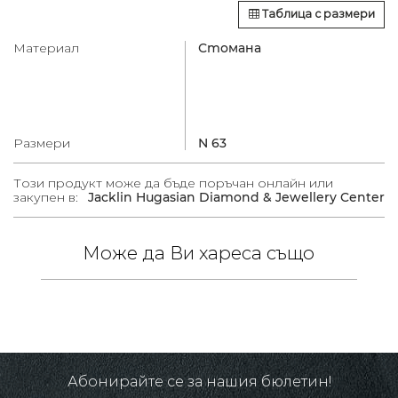
Таблица с размери
Материал
Стомана
Размери
N 63
Този продукт може да бъде поръчан онлайн или
закупен в:
Jacklin Hugasian Diamond & Jewellery Center
Може да Ви хареса също
 /
.
20%
Абонирайте се за нашия бюлетин!