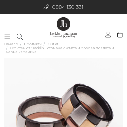
0884 130 331
Начало
Продукти
Outlet
Пръстен от "Jacklin " стомана с жълта и розова позлата и
черна керамика