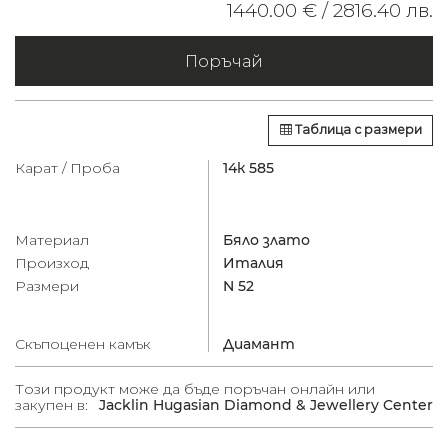
1440.00 € /
2816.40 лв.
Поръчай
Таблица с размери
Карат / Проба
14к 585
Материал
Бяло злато
Произход
Италия
Размери
N 52
Скъпоценен камък
Диамант
Този продукт може да бъде поръчан онлайн или
закупен в:
Jacklin Hugasian Diamond & Jewellery Center