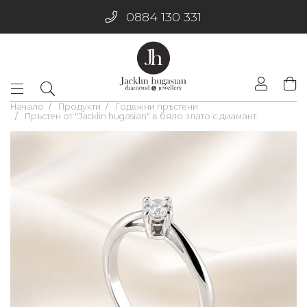
0884 130 331
Начало
Продукти
Годежни пръстени
Пръстен от "Jacklin hugasian" в бяло злато с диамант.