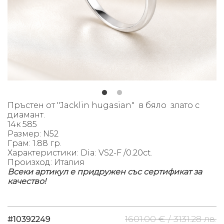
Пръстен от "Jacklin hugasian" в бяло злато с
диамант.
14к 585
Размер: N52
Грам: 1.88 гр.
Характеристики: Dia: VS2-F /0.20ct.
Произход: Италия
Всеки артикул е придружен със сертификат за
качество!
1601.00 € /
3131.28 лв.
#10392249