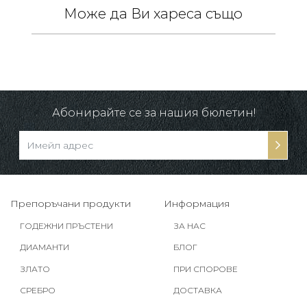
Може да Ви хареса също
 /
в.
-10%
Абонирайте се за нашия бюлетин!
Препоръчани продукти
Информация
ГОДЕЖНИ ПРЪСТЕНИ
ЗА НАС
ДИАМАНТИ
БЛОГ
ЗЛАТО
ПРИ СПОРОВЕ
СРЕБРО
ДОСТАВКА