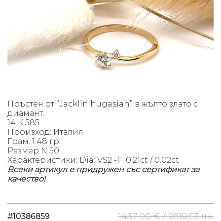
Пръстен от “Jacklin hugasian” в жълто злато с
диамант.
14 К 585
Произход: Италия
Грам: 1.48 гр
Размер N 50
Характеристики: Dia: VS2 -F 0.21ct / 0.02ct
Всеки артикул е придружен със сертификат за
качество!
1437.00 € /
2810.53 лв.
#10386859