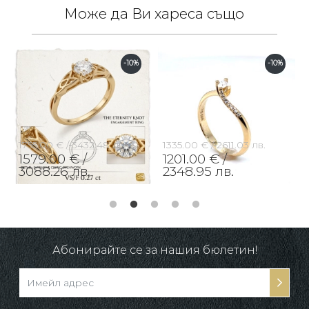
Може да Ви хареса също
-10%
-10%
1755.00 € /
3432.48 лв.
1335.00 € /
2611.03 лв.
1579.00 € /
1201.00 € /
3088.26 лв.
2348.95 лв.
Абонирайте се за нашия бюлетин!