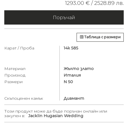
1293.00 € /
2528.89 лв.
Поръчай
Таблица с размери
Карат / Проба
14к 585
Материал
Жълто злато
Произход
Италия
Размери
N 50
Скъпоценен камък
Диамант
Този продукт може да бъде поръчан онлайн или
закупен в:
Jacklin Hugasian Wedding