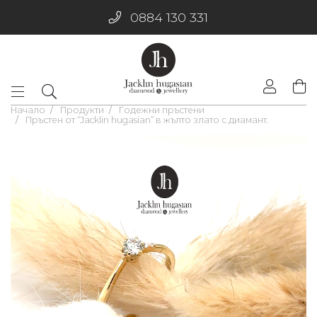
0884 130 331
Начало
Продукти
Годежни пръстени
Пръстен от “Jacklin hugasian” в жълто злато с диамант.