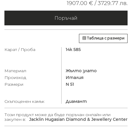
1907.00 € /
3729.77 лв.
Поръчай
Таблица с размери
Карат / Проба
14к 585
Материал
Жълто злато
Произход
Италия
Размери
N 51
Скъпоценен камък
Диамант
Този продукт може да бъде поръчан онлайн или
закупен в:
Jacklin Hugasian Diamond & Jewellery Center