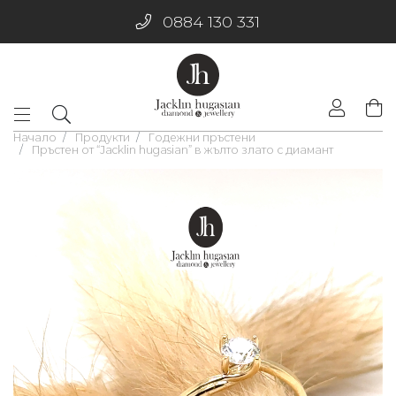
0884 130 331
Начало
Продукти
Годежни пръстени
Пръстен от “Jacklin hugasian” в жълто злато с диамант