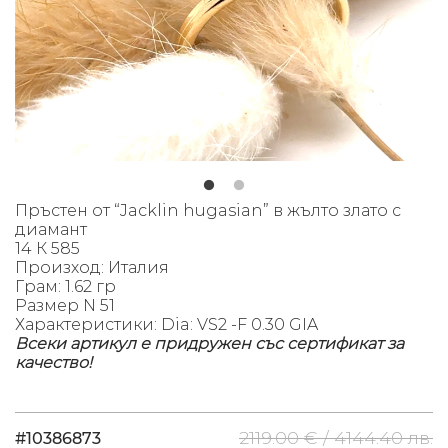
Пръстен от “Jacklin hugasian” в жълто злато с
диамант
14 К 585
Произход: Италия
Грам: 1.62 гр
Размер N 51
Характеристики: Dia: VS2 -F 0.30 GIA
Всеки артикул е придружен със сертификат за
качество!
2119.00 € /
4144.40 лв.
#10386873