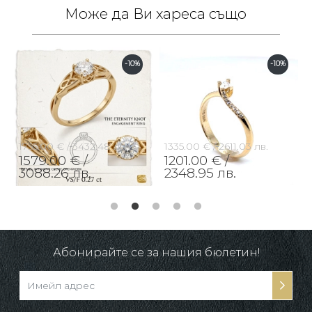
Може да Ви хареса също
-10%
-10%
1755.00 € /
3432.48 лв.
1335.00 € /
2611.03 лв.
1579.00 € /
1201.00 € /
3088.26 лв.
2348.95 лв.
Абонирайте се за нашия бюлетин!