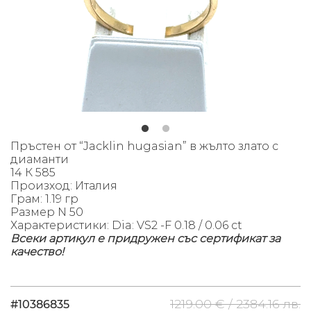
Пръстен от “Jacklin hugasian” в жълто злато с
диаманти
14 К 585
Произход: Италия
Грам: 1.19 гр
Размер N 50
Характеристики: Dia: VS2 -F 0.18 / 0.06 ct
Всеки артикул е придружен със сертификат за
качество!
1219.00 € /
2384.16 лв.
#10386835