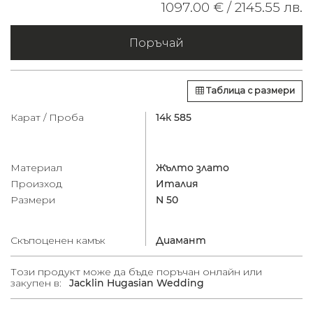
1097.00 € /
2145.55 лв.
Поръчай
Таблица с размери
Карат / Проба
14к 585
Материал
Жълто злато
Произход
Италия
Размери
N 50
Скъпоценен камък
Диамант
Този продукт може да бъде поръчан онлайн или
закупен в:
Jacklin Hugasian Wedding