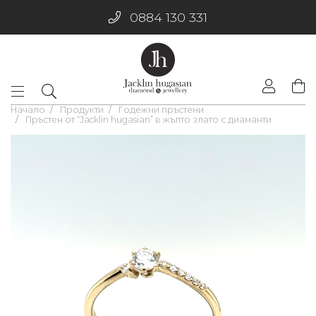
0884 130 331
Начало
Продукти
Годежни пръстени
Пръстен от “Jacklin hugasian” в жълто злато с диаманти